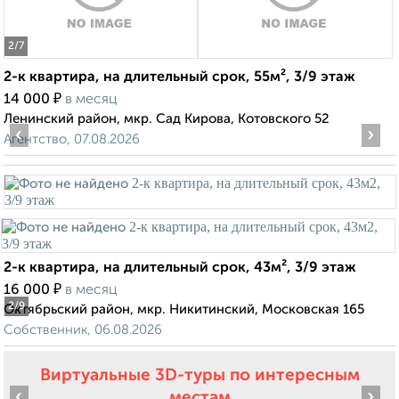
2
/7
2-к квартира, на длительный срок, 55м², 3/9 этаж
₽
14 000
в месяц
Ленинский район, мкр. Сад Кирова, Котовского 52
‹
›
Агентство, 07.08.2026
2-к квартира, на длительный срок, 43м², 3/9 этаж
₽
16 000
в месяц
2
/9
Октябрьский район, мкр. Никитинский, Московская 165
Собственник, 06.08.2026
Виртуальные 3D-туры по интересным
‹
›
местам