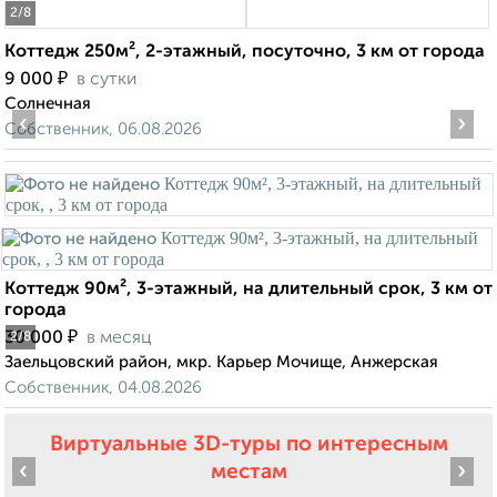
2
/8
Коттедж 250м², 2-этажный, посуточно, 3 км от города
₽
9 000
в сутки
Солнечная
‹
›
Собственник, 06.08.2026
Коттедж 90м², 3-этажный, на длительный срок, 3 км от
города
₽
30 000
в месяц
2
/8
Заельцовский район, мкр. Карьер Мочище, Анжерская
Собственник, 04.08.2026
Виртуальные 3D-туры по интересным
‹
›
местам