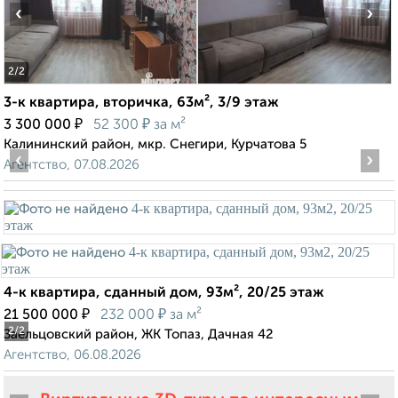
‹
›
2
/2
3-к квартира, вторичка, 63м², 3/9 этаж
₽
₽
3 300 000
52 300
за м²
Калининский район, мкр. Снегири, Курчатова 5
‹
›
Агентство, 07.08.2026
4-к квартира, сданный дом, 93м², 20/25 этаж
₽
₽
21 500 000
232 000
за м²
2
/2
Заельцовский район, ЖК Топаз, Дачная 42
Агентство, 06.08.2026