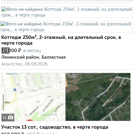
Коттедж 250м², 2-этажный, на длительный срок, в
черте города
₽
30 000
в месяц
2
/5
Ленинский район, Балластная
Агентство, 06.08.2026
15
Участок 13 сот., садоводство, в черте города