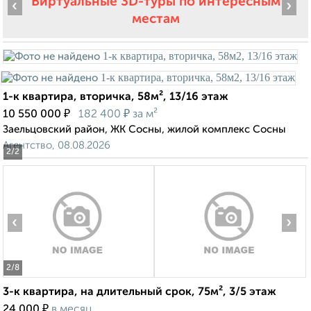
Виртуальные 3D-туры по интересным
‹
›
местам
1-к квартира, вторичка, 58м², 13/16 этаж
₽
₽
10 550 000
182 400
за м²
Заельцовский район, ЖК Сосны, жилой комплекс Сосны
Агентство, 08.08.2026
2
/2
‹
›
2
/8
3-к квартира, на длительный срок, 75м², 3/5 этаж
₽
24 000
в месяц