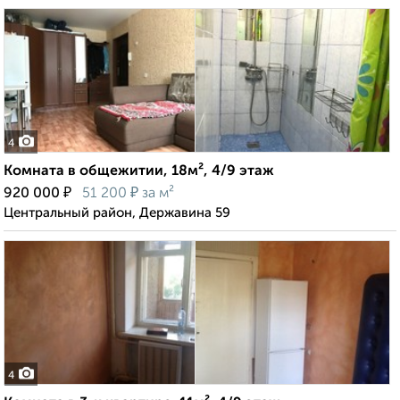
4
Комната в общежитии, 18м², 4/9 этаж
₽
₽
920 000
51 200
за м²
Центральный район, Державина 59
4