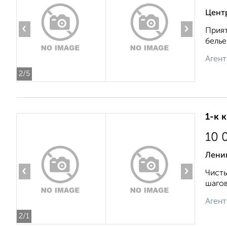
Цент
‹
›
Прият
белье
Агент
2
/5
1-к 
10 
Лени
‹
›
Чисты
шагов
Агент
2
/1