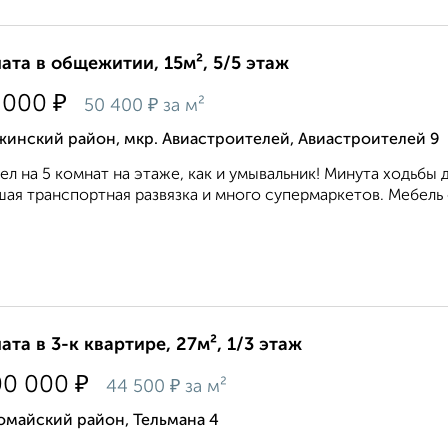
ата в общежитии, 15м², 5/5 этаж
₽
 000
₽
50 400
за м²
жинский район, мкр. Авиастроителей, Авиастроителей 9
ел на 5 комнат на этаже, как и умывальник! Минута ходьбы 
ая транспортная развязка и много супермаркетов. Мебель о
ата в 3-к квартире, 27м², 1/3 этаж
₽
00 000
₽
44 500
за м²
омайский район, Тельмана 4