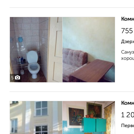
Комн
755
Дзер
Сануз
хорош
5
Комн
1 2
Перв