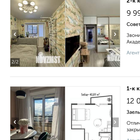
2-к 
9 9
Совет
‹
›
Звони
Акаде
Агент
2
/2
1-к 
12 
Заель
‹
›
Отлич
закры