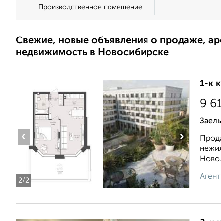
Производственное помещение
Свежие, новые объявления о продаже, а
недвижимость в Новосибирске
1-к 
9 6
Заель
‹
›
Прода
нежил
Ново.
Агент
2
/2