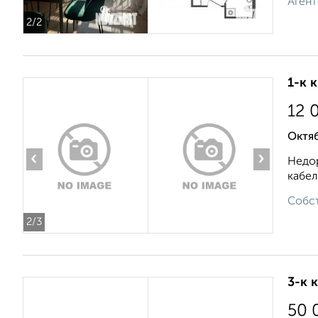
Агент
2
/2
1-к 
12 
Октяб
‹
›
Недор
кабел
Собст
2
/3
3-к 
50 