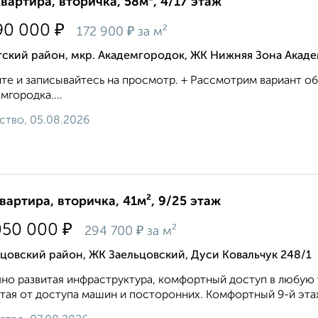
квартира, вторичка, 58м², 4/17 этаж
₽
90 000
₽
172 900
за м²
ский район, мкр. Академгородок, ЖК Нижняя Зона Акаде
те и записывайтесь на просмотр. + Рассмотрим вариант об
мгородка....
ство, 05.08.2026
квартира, вторичка, 41м², 9/25 этаж
₽
050 000
₽
294 700
за м²
цовский район, ЖК Заельцовский, Дуси Ковальчук 248/1
но развитая инфраструктура, комфортный доступ в любую 
тая от доступа машин и посторонних. Koмфopтный 9-й этaж