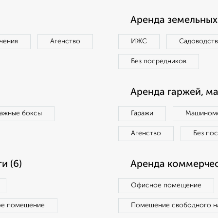
Аренда земельных 
чения
Агенство
ИЖС
Садоводст
Без посредников
Аренда гаржей, м
ражные боксы
Гаражи
Машиноме
Агенство
Без по
и (6)
Аренда коммерчес
Офисное помещение
ое помещение
Помещение свободного н