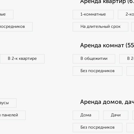
Аренда квартир (6
ные
1‑комнатные
2‑к
посредников
На длительный срок
Аренда комнат (55
В 2‑к квартире
В общежитии
В 2
Без посредников
Аренда домов, дач
аусы
п панелей
Дома
Дачи
Без посредников