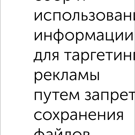
2
/7
использован
1-к квартира, на длительный срок, 32м², 7/12 этаж
₽
8 000
в месяц
Октябрьский район, Кирова 27с1
информации
Собственник, 06.08.2026
для таргетин
1-к квартиры
Поиск по схожим параметрам:
рекламы
Октябрьский район
на улице Восход
С холодильником
С мебелью
путем запре
Со стиральной машиной
С посудомоечной машиной
С бытовой техникой
С телевизором
сохранения
С телефоном
С интернетом
С кондиционером
Можно с ребенком
Можно с животными