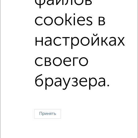
файлов
с хорошим ремонтом
не первый этаж
cookies в
не последний этаж
с балконом
c большой кухней
с центральным отоплением
Цена до 10 000 в мес.
настройках
площадью до 40 м²
своего
↑ НАВЕРХ К МЕНЮ
Однокомнатные
Двухкомнатные
3‑комнатные
Квартиры студии
браузера.
Без посредников
На длительный срок
На сутки
Без мебели
Контакты
Политика конфиденциальности
Пользовательское соглашение
Новосибирск, улица Зорге 74
© 2015–2026
Сайт-доска объявлений недвижимости
О проекте
Принять
Реклама на портале
Новости
Статьи
Блог
Риэлторы
Агентства
Застройщики
Ипотечный калькулятор
Консультации по недвижимости
Разместить объявление