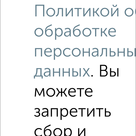
‹
›
Политикой о
2
/7
обработке
1-к квартира, на длительный срок, 33м², 12/17 этаж
₽
9 000
в месяц
Октябрьский район, ЖК Квартал на Декабристов, Сакко и
персональны
Ванцетти 25
Собственник, 07.08.2026
данных
. Вы
Виртуальные 3D-туры по интересным
местам
можете
запретить
‹
›
сбор и