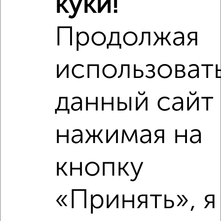
куки!
‹
›
Продолжая
2
/1
использоват
1-к квартира, на длительный срок, 36м², 3/9 этаж
₽
9 000
в месяц
Октябрьский район, Нижегородская 18
данный сайт
Собственник, 09.08.2026
нажимая на
‹
›
кнопку
«Принять», я
2
/4
1-к квартира, на длительный срок, 35м², 2/5 этаж
₽