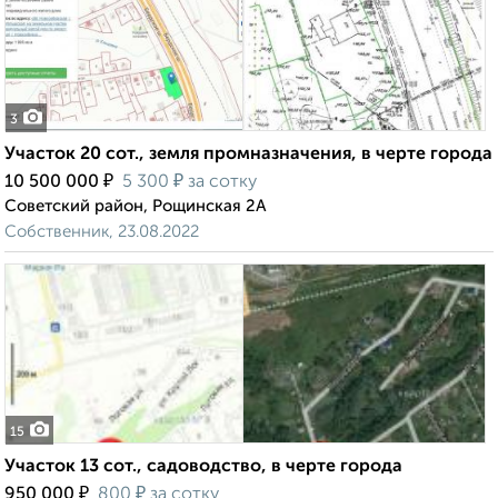
3
Участок 20 сот., земля промназначения, в черте города
₽
₽
10 500 000
5 300
за сотку
Советский район, Рощинская 2А
Собственник, 23.08.2022
15
Участок 13 сот., садоводство, в черте города
₽
₽
950 000
800
за сотку