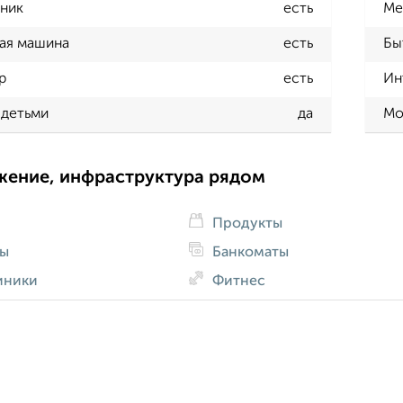
ник
есть
Ме
ая машина
есть
Бы
р
есть
Ин
 детьми
да
Мо
жение, инфраструктура рядом
Продукты
ды
Банкоматы
иники
Фитнес