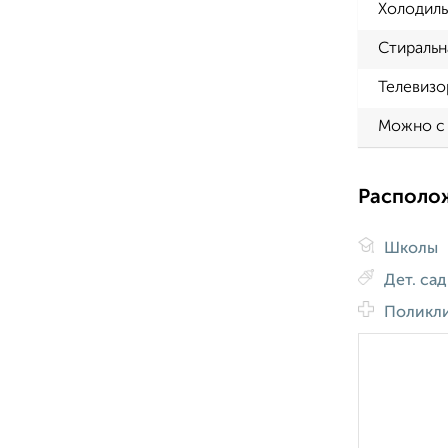
Холодиль
Стиральн
Телевизо
Можно с
Располо
Школы
Дет. са
Поликл