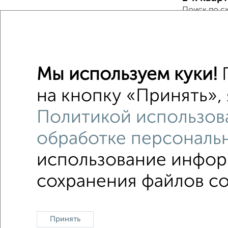
Поиск по с
Дзержин
С мебел
Мы используем куки!
П
Можно с
на кнопку «Принять», 
в малоэ
Политикой использов
Цена до 
обработке персональ
использование информ
сохранения файлов coo
Однокомнатные
Двухкомнатные
3‑комн
Контакты
Политика конфиденциальности
Польз
Принять