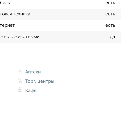
бель
есть
товая техника
есть
тернет
есть
жно с животными
да
Аптеки
Торг. центры
Кафе