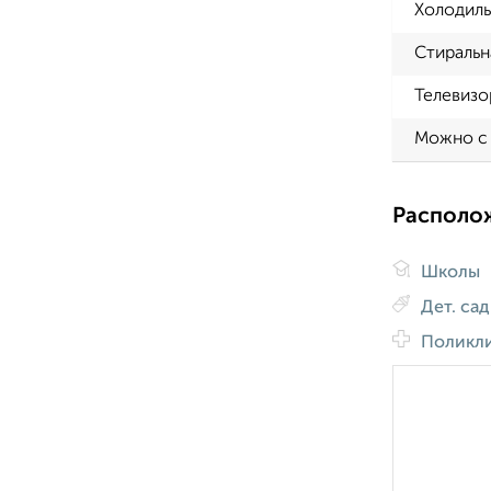
Холодиль
Стиральн
Телевизо
Можно с
Располо
Школы
Дет. са
Поликл