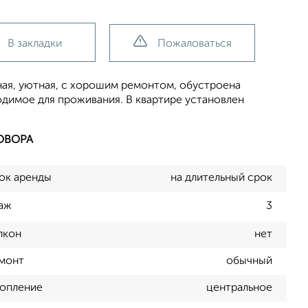
В закладки
Пожаловаться
ная, уютная, с хорошим ремонтом, обустроена
одимое для проживания. В квартире установлен
ОВОРА
ок аренды
на длительный срок
аж
3
лкон
нет
монт
обычный
опление
центральное