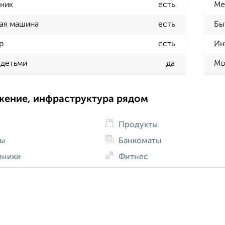
ник
есть
Ме
ая машина
есть
Бы
р
есть
Ин
 детьми
да
Мо
жение, инфраструктура рядом
Продукты
ды
Банкоматы
иники
Фитнес