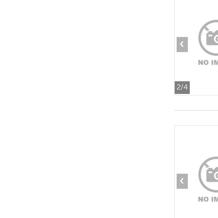
‹
2
/4
‹