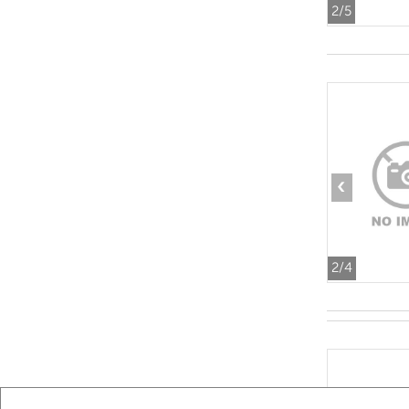
2
/5
‹
2
/4