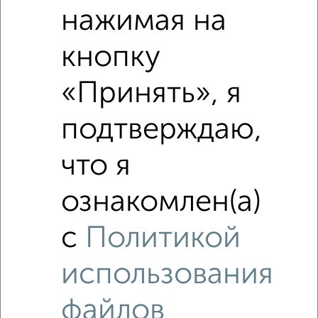
нажимая на
кнопку
«Принять», я
подтверждаю,
Рядом, с меньшей ценой
что я
Недалеко от Двинская 7 с ценой ниже
ознакомлен(а)
с
Политикой
‹
›
использования
2
/8
файлов
2-к квартира, на длительный срок, 42м², 3/5 этаж