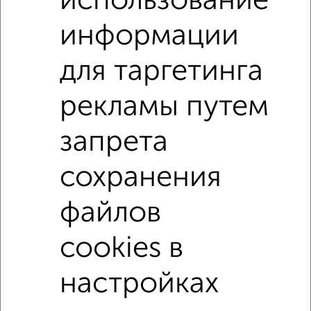
использование
Калининский район
на улице Двинская
информации
С холодильником
С мебелью
для таргетинга
Со стиральной машиной
С бытовой техникой
рекламы путем
С интернетом
Можно с ребенком
Можно с животными
не первый этаж
запрета
не последний этаж
без балкона
сохранения
c большой кухней
с центральным отоплением
Цена до 15 000 в мес.
площадью до 50 м²
файлов
Срочная аренда
cookies в
↑ НАВЕРХ К МЕНЮ
настройках
Однокомнатные
Двухкомнатные
3‑комнатные
Квартиры студии