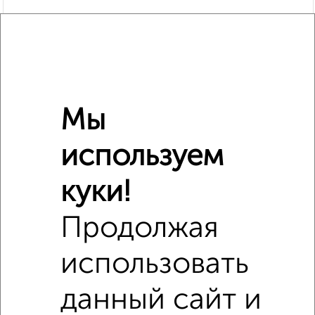
Мы
Похожие предложения рядом
используем
2‑комнатные квартиры недалеко от Двинская 7
куки!
Продолжая
использовать
данный сайт и