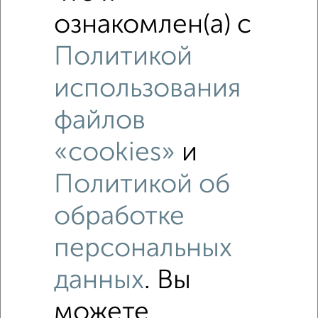
ознакомлен(а) с
Политикой
использования
файлов
«cookies»
и
Политикой об
Рядом, с меньшей ценой
обработке
Недалеко от Мира 41 с ценой ниже
персональных
1‑комнатные квартиры
данных
. Вы
Поиск по схожим параметрам:
можете