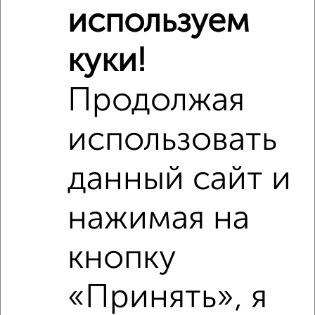
используем
куки!
Рядом, с меньшей ценой
Недалеко от Вокзальная магистраль 3 с ценой ниже
Продолжая
использовать
данный сайт и
4
нажимая на
Комната в 2-к квартире, на длительный срок, 18м², 4/9
этаж
кнопку
₽
4 000
в месяц
Железнодорожный район, Дмитрия Шамшурина 12
«Принять», я
Агентство, 06.12.2021