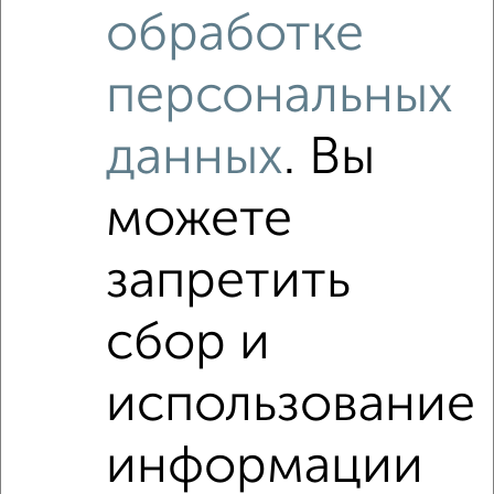
обработке
Комната в 2-к квартире, на длительный срок, 52м², 4/5
этаж
₽
персональных
4 000
в месяц
Железнодорожный район, Сибирская 40
Агентство, 24.12.2021
данных
. Вы
можете
запретить
сбор и
3
Комната в 2-к квартире, на длительный срок, 16м²,
использование
3/10 этаж
₽
4 500
в месяц
Центральный район, Романова 36
информации
Агентство, 03.08.2022