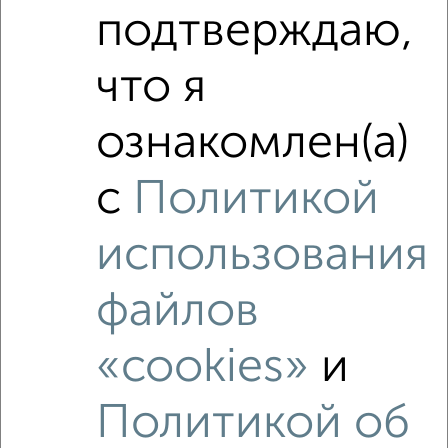
подтверждаю,
что я
ознакомлен(а)
2
Комната в 2-к квартире, на длительный срок, 16м²,
с
Политикой
4/18 этаж
₽
4 000
в месяц
использования
Центральный район, Каменская 56/2
Агентство, 20.07.2022
файлов
«cookies»
и
Политикой об
2