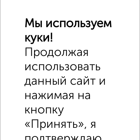
Расположение, инфраструктура рядом
Мы используем
Школы
Продукты
Аптеки
Дет. сады
Банкоматы
Торг. центры
куки!
Поликлиники
Фитнес
Кафе
Продолжая
использовать
данный сайт и
нажимая на
кнопку
«Принять», я
подтверждаю,