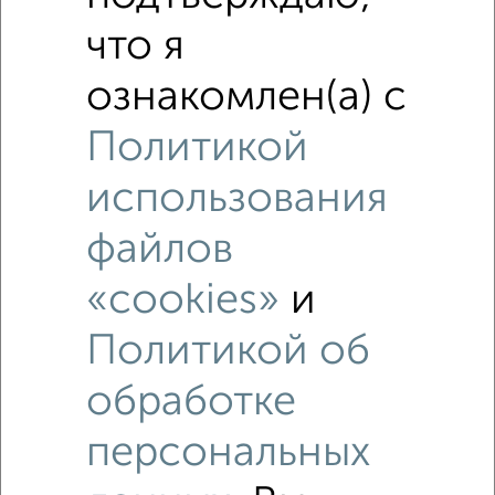
что я
ознакомлен(а) с
Похожие предложения рядом
Политикой
Дома недалеко от Таёжная
использования
файлов
«cookies»
и
Политикой об
обработке
персональных