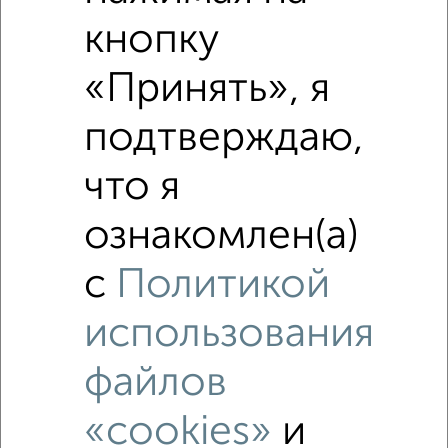
кнопку
«Принять», я
подтверждаю,
что я
ознакомлен(а)
с
Политикой
Похожие предложения рядом
использования
Коттеджи недалеко от 3-й Полетный переулок
файлов
«cookies»
и