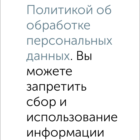
Политикой об
обработке
персональных
данных
. Вы
можете
запретить
Рядом, с меньшей ценой
сбор и
Недалеко от 3-й Полетный переулок с ценой ниже
использование
информации
Коттеджи
Поиск по схожим параметрам: