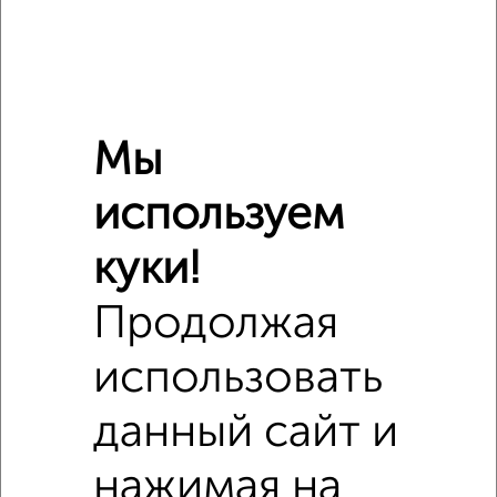
Стиральная машина
есть
Бытовая техника
есть
Телевизор
есть
Интернет
есть
Кондиционер
есть
Мы
Можно с детьми
да
используем
Расположение, инфраструктура рядом
куки!
Школы
Продукты
Аптеки
Продолжая
Дет. сады
Банкоматы
Торг. центры
использовать
Поликлиники
Фитнес
Кафе
данный сайт и
нажимая на