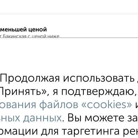
 меньшей ценой
т Бакинская с ценой ниже
хожим параметрам:
Продолжая использовать 
ий район
на улице Бакинская
С холодильнико
ринять», я подтверждаю, 
альной машиной
С бытовой техникой
С телев
ования файлов «cookies»
С сауной
ьных данных
. Вы можете з
мации для таргетинга ре