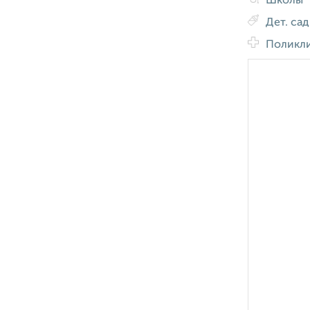
Школы
Дет. са
Поликл