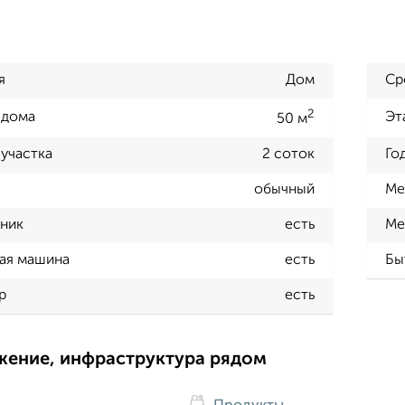
а
я
Дом
Ср
2
 дома
Эт
50 м
участка
2 соток
Го
обычный
Ме
ник
есть
Ме
ая машина
есть
Бы
р
есть
жение, инфраструктура рядом