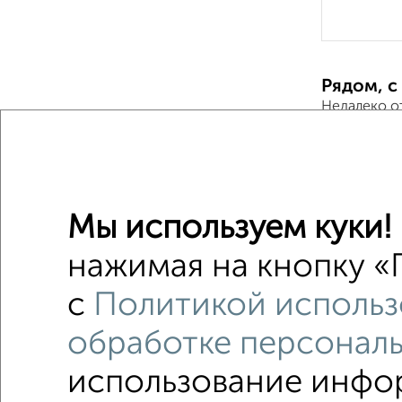
Рядом, с
Недалеко о
Дома
Поиск по с
Мы используем куки!
Ленинск
нажимая на кнопку «П
Со стир
с
Политикой использ
С газом
обработке персонал
использование инфор