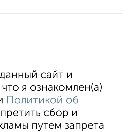
данный сайт и
м
С мебелью
что я ознакомлен(а)
изором
Одноэтажные
В черте города
и
Политикой об
апретить сбор и
↑ НАВЕРХ К МЕНЮ
кламы путем запрета