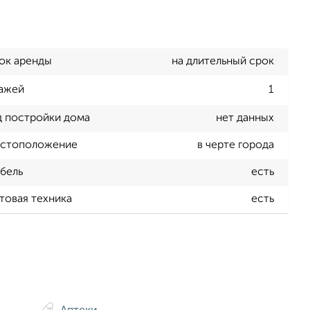
ок аренды
на длительный срок
ажей
1
д постройки дома
нет данных
стоположение
в черте города
бель
есть
товая техника
есть