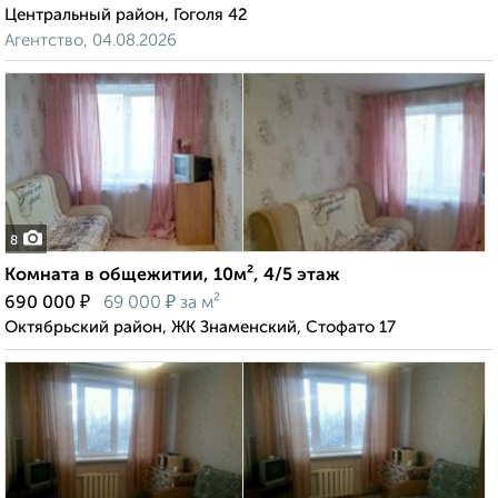
Центральный район, Гоголя 42
Агентство, 04.08.2026
8
Комната в общежитии, 10м², 4/5 этаж
₽
₽
690 000
69 000
за м²
Октябрьский район, ЖК Знаменский, Стофато 17