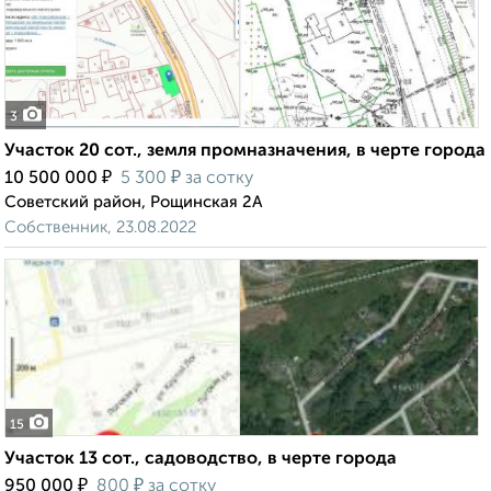
3
Участок 20 сот., земля промназначения, в черте города
₽
₽
10 500 000
5 300
за сотку
Советский район, Рощинская 2А
Собственник, 23.08.2022
15
Участок 13 сот., садоводство, в черте города
₽
₽
950 000
800
за сотку